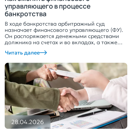
управляющего в процессе
банкротства
В ходе банкротства арбитражный суд
назначает финансового управляющего (ФУ).
Он распоряжается денежными средствами
должника на счетах и во вкладах, а также
берёт на себя другие обязанности. Если
Читать далее
финуправляющий плохо справляется со
своей работой, то стороны просят убрать его
с должности. Рассказываем, как заменить
финансового управляющего. Можно ли
поменять финуправляющего Да, можно, но
только при судебном […]
28.04.2026