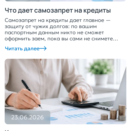
Что дает самозапрет на кредиты
Самозапрет на кредиты дает главное —
защиту от чужих долгов: по вашим
паспортным данным никто не сможет
оформить заем, пока вы сами не снимете
ограничение. Это добровольная отметка в
Читать далее
кредитной истории, которую гражданин
ставит на себя сам, а банки и МФО обязаны
учитывать ее перед каждой выдачей.
Инструмент закрепил Федеральный закон от
26.02.2024 № 31-ФЗ, […]
23.06.2026