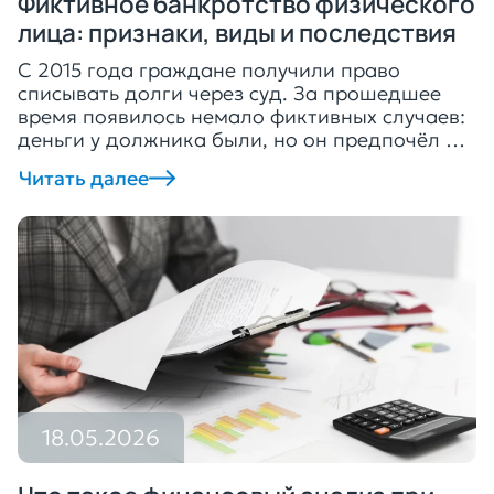
Фиктивное банкротство физического
лица: признаки, виды и последствия
С 2015 года граждане получили право
списывать долги через суд. За прошедшее
время появилось немало фиктивных случаев:
деньги у должника были, но он предпочёл их
скрыть. Именно для таких ситуаций в КоАП и
Читать далее
УК РФ предусмотрены конкретные нормы
ответственности. Что значит фиктивное
объявление о несостоятельности и чем это
заканчивается, разберём по порядку. Что
такое фиктивное […]
18.05.2026