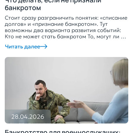
банкротом
Стоит сразу разграничить понятия: «списание
долгов» и «признание банкротом». Тут
возможны два варианта развития событий:
Кто не может стать банкротом То, могут ли не
признать банкротом физическое лицо,
Читать далее
волнует многих заёмщиков, которые не в
состоянии закрыть просрочки. Такое
действительно бывает, если суд (пункт 1
статьи 213.6 ФЗ № 127): Это
распространённые причины отказа в
признании […]
28.04.2026
Банкротство для военнослужащих: