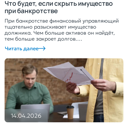
Что будет, если скрыть имущество
при банкротстве
При банкротстве финансовый управляющий
тщательно разыскивает имущество
должника. Чем больше активов он найдёт,
тем больше закроет долгов.
Финуправляющий прямо заинтересован в
Читать далее
розыске имущества, ведь получает 7% с
продажи каждого лота. Это своего рода
«премия» к фиксированным 25 000 рублям.
Некоторые банкроты пытаются скрыть свое
имущество от арбитражного управляющего.
Закон не только запрещает прятать активы,
но […]
14.04.2026