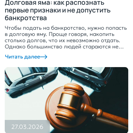
Долговая яма: как распознать
первые признаки и не допустить
банкротства
Чтобы подать на банкротство, нужно попасть
в долговую яму. Проще говоря, накопить
столько долгов, что их невозможно отдать.
Однако большинство людей стараются не
допустить банкротства, поскольку оно влечёт
Читать далее
определённые последствия. Рассказываем,
как не попасть в яму из просрочек и как из
неё выбраться. Причины попадания в
долговую яму Многие заёмщики
добросовестно выплачивают кредиты до тех
[…]
27.03.2026