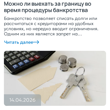
Можно ли выехать за границу во
время процедуры банкротства
Банкротство позволяет списать долги или
рассчитаться с кредиторами на удобных
условиях, но нередко вводит ограничения.
Одним из них является запрет на
перемещение за границу, но судья
Читать далее
устанавливает его крайне редко.
Рассказываем, можно ли ездить за границу
во время банкротства и что делать, если суд
ограничил перемещение за рубеж. Почему
суд может ограничить выезд из страны […]
14.04.2026