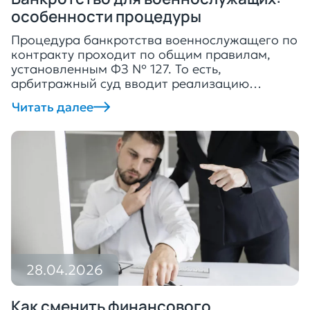
особенности процедуры
Процедура банкротства военнослужащего по
контракту проходит по общим правилам,
установленным ФЗ № 127. То есть,
арбитражный суд вводит реализацию
имущества или реструктуризацию долга. Это
Читать далее
позволяет либо списать непогашенные долги,
либо рассчитаться с кредиторами. О том, как
проходит банкротство военнослужащего,
читайте далее. Может ли контрактный
военный подать на банкротство ФЗ № 127 не
разделяет граждан, которые […]
28.04.2026
Как сменить финансового