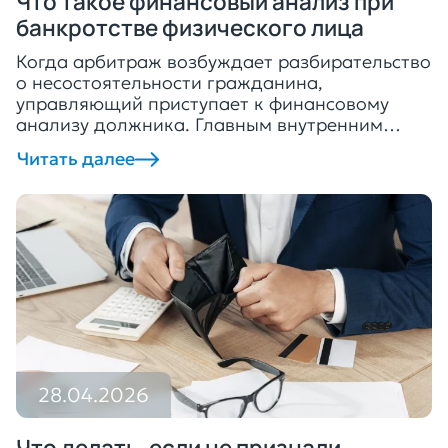
Что такое финансовый анализ при
банкротстве физического лица
Когда арбитраж возбуждает разбирательство
о несостоятельности гражданина,
управляющий приступает к финансовому
анализу должника. Главным внутренним
документом этой работы служит итоговый
Читать далее
отчёт. В нём важно увидеть три вещи:
способен ли человек погасить требования,
нет ли тут обмана и какой путь выбрать,
реструктуризация долгов или реализация
собственности. Что такое финансовый анализ
должника Понятие и сущность процедуры
Эта […]
28.04.2026
Что делать, если не признали