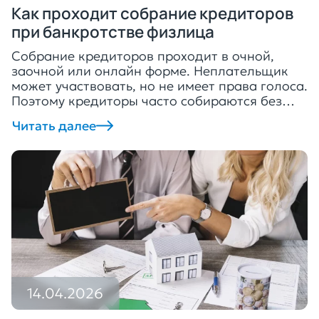
Как проходит собрание кредиторов
при банкротстве физлица
Собрание кредиторов проходит в очной,
заочной или онлайн форме. Неплательщик
может участвовать, но не имеет права голоса.
Поэтому кредиторы часто собираются без
него. Для чего проводят собрание
Читать далее
кредиторов при банкротстве физического
лица Взыскатели собираются для
обсуждения важных вопросов, связанных с
банкротством. Так, они могут одобрить или
отклонить план реструктуризации
задолженности до того, как его рассмотрит
[…]
14.04.2026