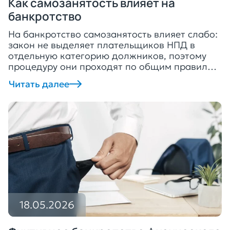
Как самозанятость влияет на
банкротство
На банкротство самозанятость влияет слабо:
закон не выделяет плательщиков НПД в
отдельную категорию должников, поэтому
процедуру они проходят по общим правилам
банкротства граждан. Налог на
Читать далее
профессиональный доход можно платить
вовремя до копейки, но кредиты, займы и
расписки от этого не исчезнут — рано или
поздно встаёт вопрос, как самозанятость
влияет на банкротство физического лица.
Перед […]
18.05.2026