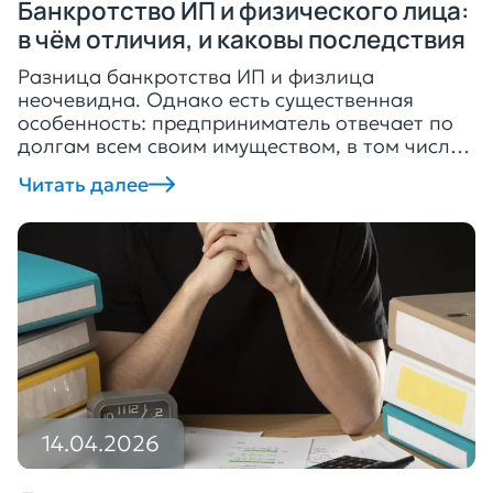
Банкротство ИП и физического лица:
в чём отличия, и каковы последствия
Разница банкротства ИП и физлица
неочевидна. Однако есть существенная
особенность: предприниматель отвечает по
долгам всем своим имуществом, в том числе,
личным. Это значит, что кредиторы могут
Читать далее
получить деньги за счёт продажи квартиры,
машины должника и даже общей
собственности супругов. Рассказываем, чем
банкротство препдринимателя отличается от
подобной процедуры для физического лица.
Лучше банкротиться как ИП или […]
14.04.2026