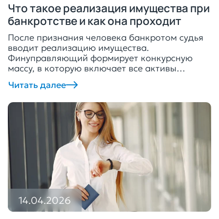
Что такое реализация имущества при
банкротстве и как она проходит
После признания человека банкротом судья
вводит реализацию имущества.
Финуправляющий формирует конкурсную
массу, в которую включает все активы
физического лица. Исключение составляют
Читать далее
только ценности, прописанные в статье 446
ГПК РФ. Далее управляющий выставляет всё
имущество на торги, чтобы продать его и
закрыть просрочки. Рассказываем, что такое
реализация имущества и как она проходит. В
каких случаях назначают […]
14.04.2026