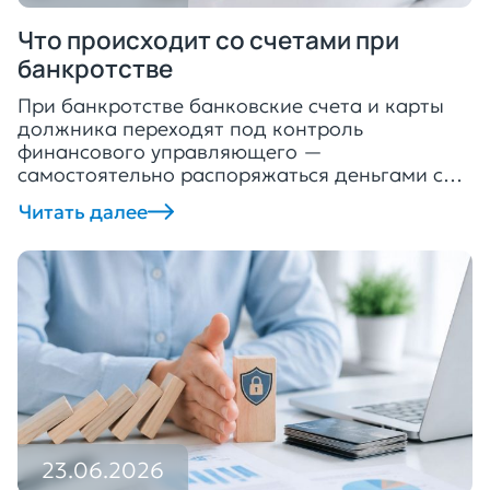
Что происходит со счетами при
банкротстве
При банкротстве банковские счета и карты
должника переходят под контроль
финансового управляющего —
самостоятельно распоряжаться деньгами с
этого момента уже нельзя. Расходные
Читать далее
операции банк ограничивает, а средства
направляются в конкурсную массу для
расчетов с кредиторами. Блокировка
держится ровно столько, сколько длится
сама процедура по 127-ФЗ, и снимается после
завершения дела. А вот срок разблокировки
зависит […]
23.06.2026