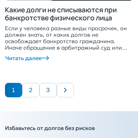
Какие долги не списываются при
банкротстве физического лица
Если у человека разные виды просрочек, он
должен знать, от каких долгов не
освобождает банкротство гражданина.
Иначе обращение в арбитражный суд или
МФЦ может оказаться бессмысленным.
Читать далее
Рассказываем, что нельзя списать при
банкротстве. Долги, которые подлежат
списанию Через банкротство можно
аннулировать большинство долгов, прежде
всего, по кредитным обязательствам. Если у
1
2
3
гражданина нет имущества для взыскания,
то […]
Избавьтесь от долгов без рисков